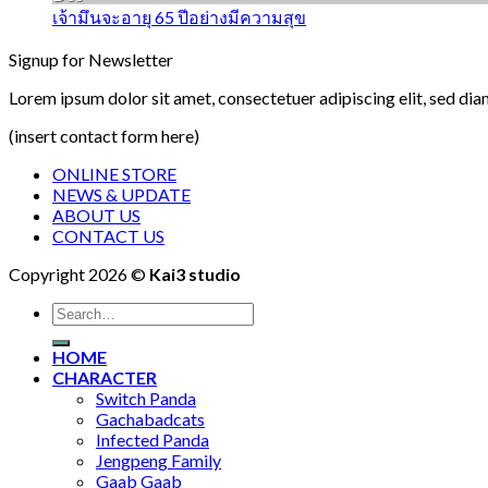
เจ้ามึนจะอายุ 65 ปีอย่างมีความสุข
Signup for Newsletter
Lorem ipsum dolor sit amet, consectetuer adipiscing elit, sed di
(insert contact form here)
ONLINE STORE
NEWS & UPDATE
ABOUT US
CONTACT US
Copyright 2026 ©
Kai3 studio
Search
for:
HOME
CHARACTER
Switch Panda
Gachabadcats
Infected Panda
Jengpeng Family
Gaab Gaab