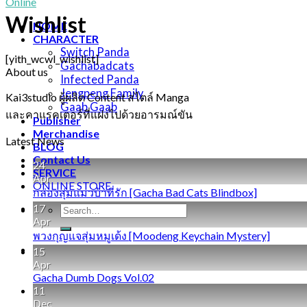
Wishlist
HOME
CHARACTER
Switch Panda
[yith_wcwl_wishlist]
Gachabadcats
About us
Infected Panda
Jengpeng Family
Kai3studio ผู้ผลิต Content สไตล์ Manga
Gaab Gaab
และคาแรคเตอร์ที่แฝงไปด้วยอารมณ์ขัน
Publisher
Merchandise
Latest News
BLOG
Contact Us
24
SERVICE
Apr
ONLINE STORE
กล่องสุ่มแมวบ้าที่รัก [Gacha Bad Cats Blindbox]
17
Search
Apr
for:
พวงกุญแจสุ่มหมูเด้ง [Moodeng Keychain Mystery]
15
Apr
Gacha Dumb Dogs Vol.02
11
Dec