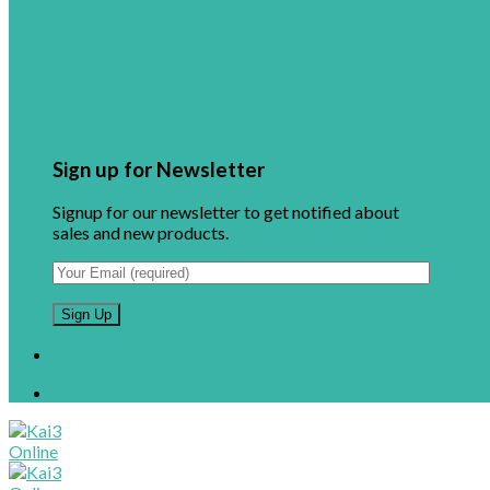
Sign up for Newsletter
Signup for our newsletter to get notified about
sales and new products.