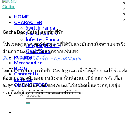
HOME
CHARACTER
Switch Panda
Gacha Bad Cats | แมวบ้าที่รัก
Gachabadcats
Infected Panda
โปรเจคคาแรคเตอร์น้องแมวที่ได้รับแรงบันดาลใจจากแมวจริง
Jengpeng Family
ผ่านการ Casting ร่วมสนุกจากแฟนเพจ
Gaab Gaab
Publisher
ลีอองมาติน แมวบ้าที่รัก – Leon&Martin
Merchandise
BLOG
โดยมีกิจกรรมการเปิดรับ Casting แมวเพื่อให้ผู้ติดตามได้ร่วมส่ง
Contact Us
น้องแมวของตัวเองมา หลังจากนั้นน้องแมวที่ผ่านการคัดเลือก
SERVICE
ONLINE STORE
จะถูกวาดน้องในสไตล์ของ Artist ไก่3 ผลิตเป็นพวงกุญแจสุ่ม
รวมถึงส่งสินค้าให้เจ้าของแมวฟรีอีกด้วย
Search
for: