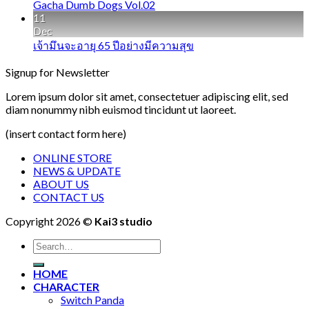
Gacha Dumb Dogs Vol.02
11
Dec
เจ้ามึนจะอายุ 65 ปีอย่างมีความสุข
Signup for Newsletter
Lorem ipsum dolor sit amet, consectetuer adipiscing elit, sed
diam nonummy nibh euismod tincidunt ut laoreet.
(insert contact form here)
ONLINE STORE
NEWS & UPDATE
ABOUT US
CONTACT US
Copyright 2026 ©
Kai3 studio
Search
for:
HOME
CHARACTER
Switch Panda