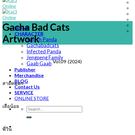
Gacha Bad Cats
HOME
CHARACTER
Artwork
Switch Panda
Gachabadcats
Infected Panda
Jengpeng Family
Vol.09 (2024)
Gaab Gaab
Publisher
Merchandise
BLOG
สายหมอก
Contact Us
SERVICE
ONLINE STORE
เสือน้อย
Search
for:
พี่วิน