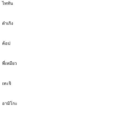
ไททัน
ดำเกิง
ค้อป
พี่เหมียว
เทะจิ
อามิโกะ