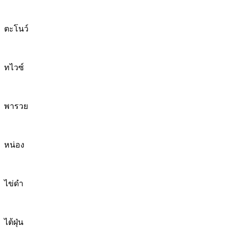
ตะโนว์
ทไวซ์
พารวย
หน่อง
ไข่ดำ
ไต้ฝุ่น