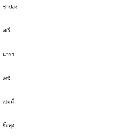
ชาปอง
เดวี่
นารา
เดซี่
เปมมี่
จั๊บพุง