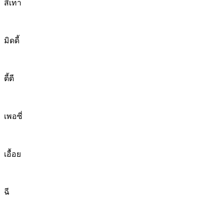
สีเทา
มิดดี้
ตี้ตี
เพอซี่
เอื้อย
ฉี